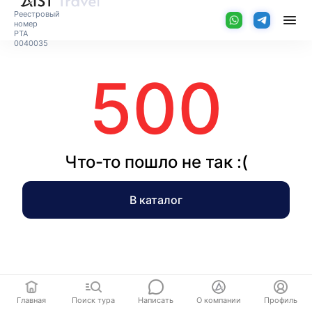
Реестровый
номер
РТА
0040035
500
Что-то пошло не так :(
В каталог
Главная
Поиск тура
Написать
О компании
Профиль