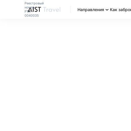
Реестровый
номер
Направления
Как забро
РТА
0040035