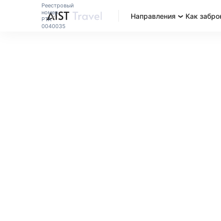
Реестровый
номер
Направления
Как забро
РТА
0040035