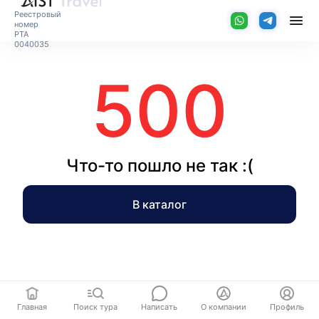
Реестровый
номер
РТА
0040035
500
Что-то пошло не так :(
В каталог
Главная
Поиск тура
Написать
О компании
Профиль