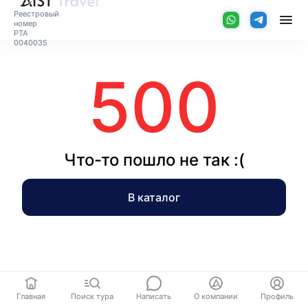
Реестровый
номер
РТА
0040035
500
Что-то пошло не так :(
В каталог
Главная
Поиск тура
Написать
О компании
Профиль