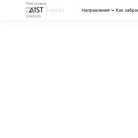
Реестровый
номер
Направления
Как забро
РТА
0040035