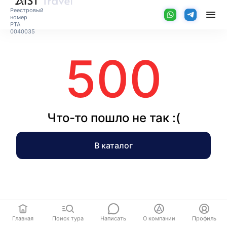
Реестровый
номер
РТА
0040035
500
Что-то пошло не так :(
В каталог
Главная
Поиск тура
Написать
О компании
Профиль