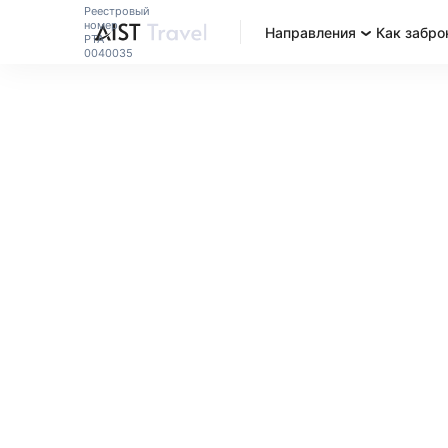
Реестровый
номер
Направления
Как забро
РТА
0040035