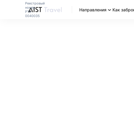
Реестровый
номер
Направления
Как забро
РТА
0040035